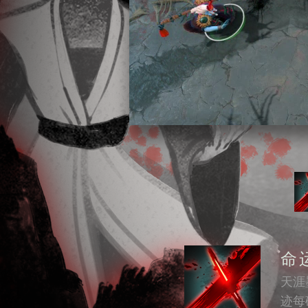
命
幻
墨
缚
天涯
天涯
天涯
天涯
迹每
影在
加成
远离