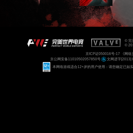
却时
沿途
作用
近的
© 完美
© 201
京ICP证050016号-17
《网络文
京公网安备11010502057850号
文网进字[2013] 
本网络游戏适合12+岁的用户使用：请您确定已如实进行实