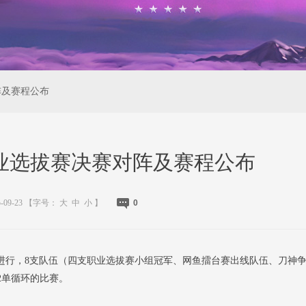
阵及赛程公布
业选拔赛决赛对阵及赛程公布
5-09-23
【字号：
大
中
小
】
0
行，8支队伍（四支职业选拔赛小组冠军、网鱼擂台赛出线队伍、刀神
2单循环的比赛。