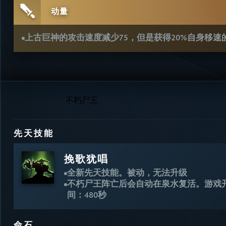
动量
上古巨神的攻击速度减少75，但是获得20%自身移速
不朽尸王
先天技能
挽歌犹唱
全新先天技能。被动，无法升级
不朽尸王阵亡后会自动在泉水复活。游戏
间：480秒
命石