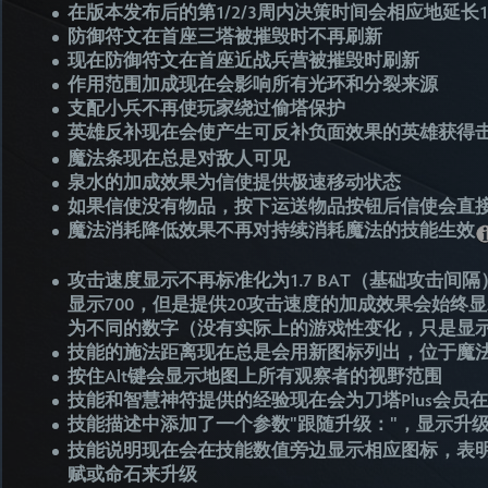
在版本发布后的第1/2/3周内决策时间会相应地延长15/
防御符文在首座三塔被摧毁时不再刷新
现在防御符文在首座近战兵营被摧毁时刷新
作用范围加成现在会影响所有光环和分裂来源
支配小兵不再使玩家绕过偷塔保护
英雄反补现在会使产生可反补负面效果的英雄获得
魔法条现在总是对敌人可见
泉水的加成效果为信使提供极速移动状态
如果信使没有物品，按下运送物品按钮后信使会直
魔法消耗降低效果不再对持续消耗魔法的技能生效
攻击速度显示不再标准化为1.7 BAT（基础攻击
显示700，但是提供20攻击速度的加成效果会始终显
为不同的数字（没有实际上的游戏性变化，只是显
技能的施法距离现在总是会用新图标列出，位于魔
按住Alt键会显示地图上所有观察者的视野范围
技能和智慧神符提供的经验现在会为刀塔Plus会员
技能描述中添加了一个参数"跟随升级："，显示升
技能说明现在会在技能数值旁边显示相应图标，表明
赋或命石来升级