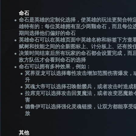
命石
命石是英雄的定制化选择，使英雄的玩法更契合特
雄特有的：每位英雄拥有至少两颗命石，而且每位
期间选择他们偏好的命石
英雄命石可以在英雄页面中英雄名称和标签下方查
赋树和技能之间的全新图标上、计分板上、还有按住
决策时间结束后所有玩家的命石都会设置完成，而
敌方队伍才会看到命石的选择
命石可以拥有多种效果，例如：
冥界亚龙可以选择毒性攻击增加范围伤害爆发，
升
冥魂大帝可以选择召唤骷髅兵，或者攻击时造成
拉席克可以选择攻击回复魔法，或者改变恶魔敕
害
德鲁伊可以选择强化灵魂链接，让双方都能享受
放
其他