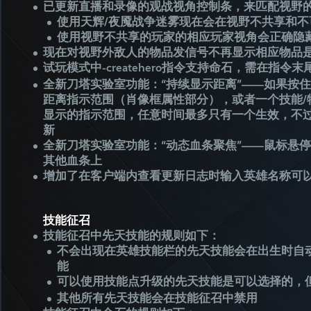
已更新直播和录像的观战视角控制条，来匹配视野
使用天辉/夜魇战争迷雾现在会在视野不共享和不
使用视野不共享的玩家的相应玩家视角会正确隐
现在对视野外敌人的物品发信号不再显示相应物品
试玩模式中-createhero指令支持命石，需在指
全新刀塔实验室功能：“持续显示距离”——如果按住
距离指示范围（肖像框属性部分），或者一个技能/
显示的指示范围，任意时间最多只有一个生效，不过
新
全新刀塔实验室功能：“动态血条聚焦”——鼠标悬
其他血条上
增加了在客户端内查看更新日志时输入英雄名称可
技能征召
技能征召中先天技能的规则如下：
不会出现在英雄技能栏的先天技能会在出生时自
能
可以使用技能点升级的先天技能是可以选择的，
其他所有先天技能会在技能征召中禁用