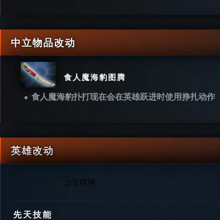
中立物品改动
食人魔海豹图腾
食人魔海豹扑打现在会在英雄跃进时使用挣扎动作
英雄改动
上古巨神
先天技能