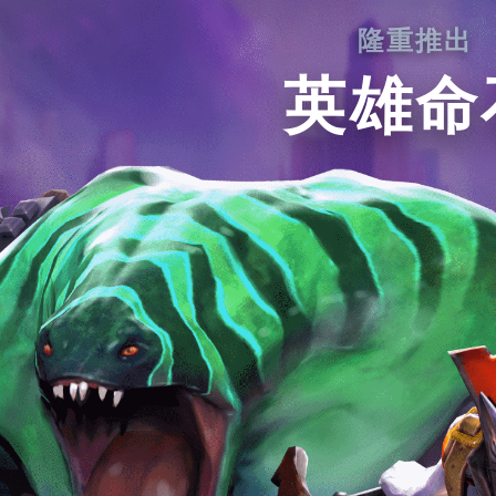
隆重推出
英雄命