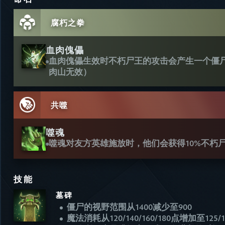
腐朽之拳
血肉傀儡
血肉傀儡生效时不朽尸王的攻击会产生一个僵尸
肉山无效）
共噬
噬魂
噬魂对友方英雄施放时，他们会获得10%不朽尸
技能
墓碑
僵尸的视野范围从1400减少至900
魔法消耗从120/140/160/180点增加至125/15