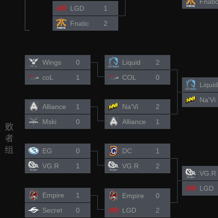
Fnati
LGD
1
Fnatic
2
Wings
0
Liquid
2
coL
1
COL
0
Liquid
Na'Vi
Alliance
1
Na'Vi
2
Mski
0
Alliance
1
败
者
组
EG
0
DC
1
VG.R
1
VG.R
2
VG.R
LGD
Empire
1
Empire
0
Secret
0
LGD
2