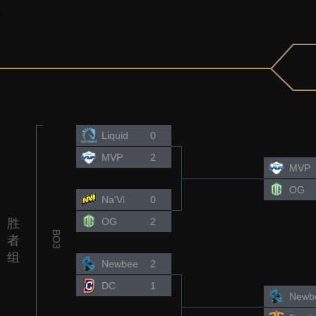
;
Liquid
0
MVP
2
MVP
OG
Na'Vi
0
OG
2
胜
BO3
者
组
Newbee
2
DC
1
Newb