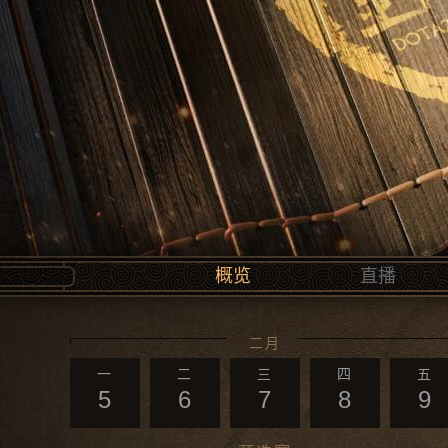
概览
直播
二月
一
二
三
四
五
5
6
7
8
9