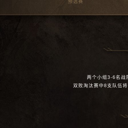
预选赛
两个小组3-6名
双败淘汰赛中8支队伍将争