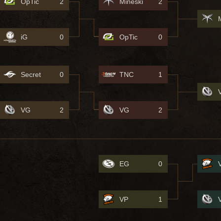
OpTic
2
Mineski
2
iG
0
OpTic
0
Secret
0
TNC
1
VG
2
VG
2
EG
0
VP
1