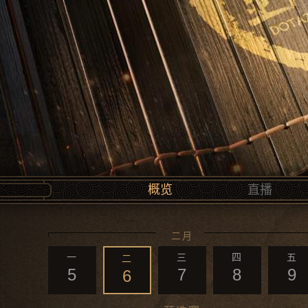
概览
直播
二月
一
三
四
五
二
5
7
8
9
6