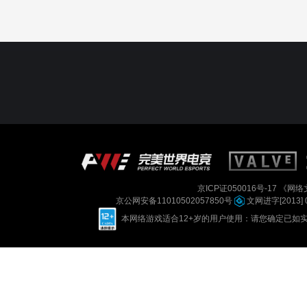
京ICP证050016号-17
《网络文
京公网安备11010502057850号
文网进字[2013] 
本网络游戏适合12+岁的用户使用：请您确定已如实进行实