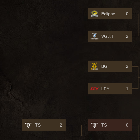
Eclipse
0
VGJ.T
2
BG
2
LFY
1
TS
2
TS
0