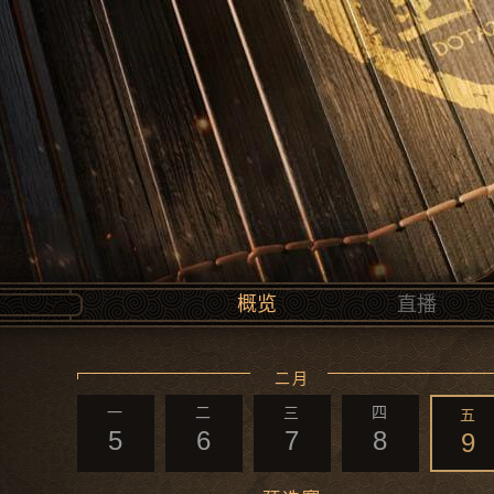
概览
直播
二月
一
二
三
四
五
5
6
7
8
9