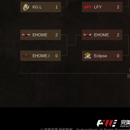
KG.L
1
LFY
2
EHOME
2
EHOME
2
EHOME.I
0
Eclipse
0