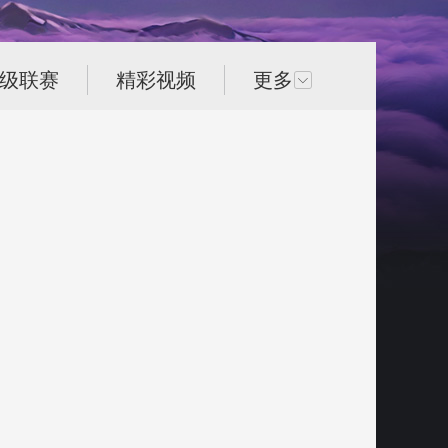
次级联赛
精彩视频
更多