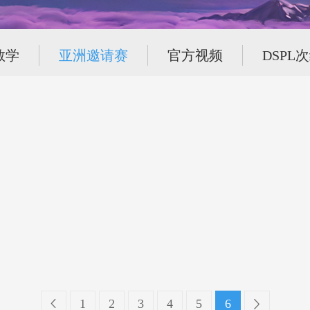
教学
亚洲邀请赛
官方视频
DSPL
1
2
3
4
5
6