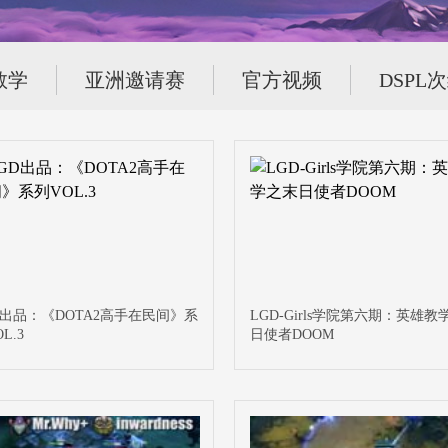
教学
亚洲邀请赛
官方视频
DSPL
D出品：《DOTA2高手在民间》系
LGD-Girls学院第六期：英雄教
L.3
日使者DOOM