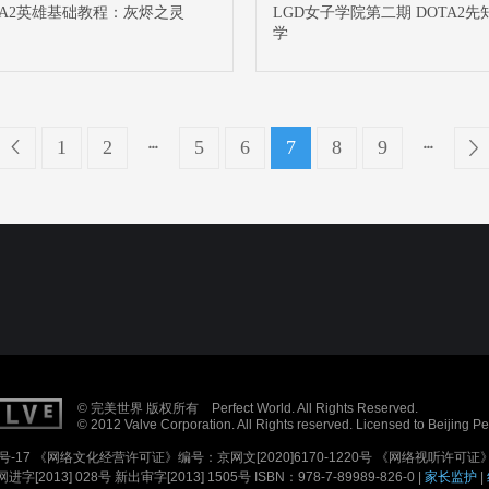
TA2英雄基础教程：灰烬之灵
LGD女子学院第二期 DOTA2先
学
1
2
5
6
7
8
9
© 完美世界 版权所有 Perfect World. All Rights Reserved.
© 2012 Valve Corporation. All Rights reserved. Licensed to Beijing P
号-17
《网络文化经营许可证》编号：京网文[2020]6170-1220号
《网络视听许可证》编
进字[2013] 028号
新出审字[2013] 1505号 ISBN：978-7-89989-826-0 |
家长监护
|