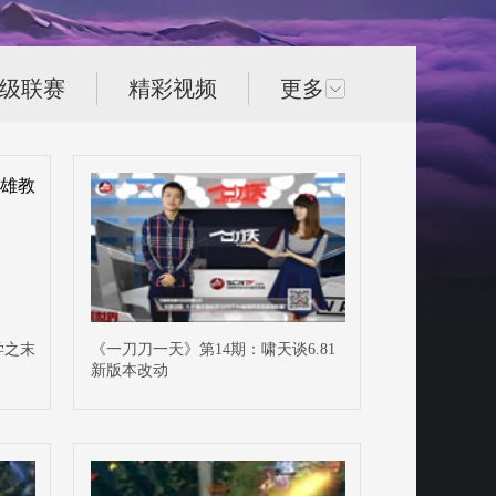
次级联赛
精彩视频
更多
学之末
《一刀刀一天》第14期：啸天谈6.81
新版本改动