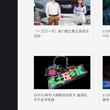
《一刀刀一天》第13期之教主库存念
LG
念碎
VOL
DOTA2单车大神教你冰雷卡 漩涡在
LG
手不走寻常路
教学