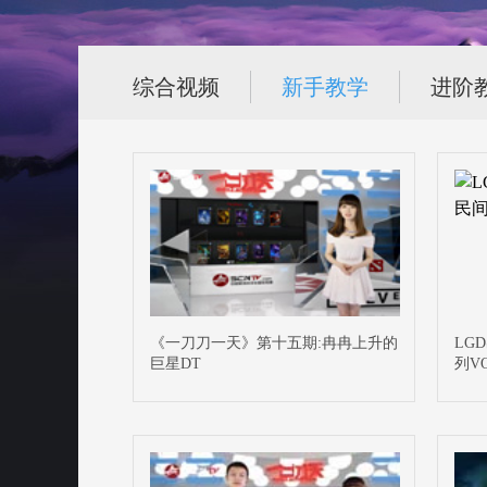
综合视频
新手教学
进阶
《一刀刀一天》第十五期:冉冉上升的
LG
巨星DT
列VO