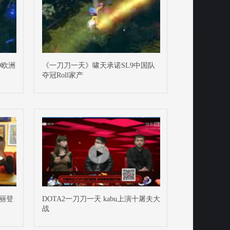
9欧洲
《一刀刀一天》啸天承诺SL9中国队
夺冠Roll家产
华丽登
DOTA2一刀刀一天 kabu上演十屠夫大
战