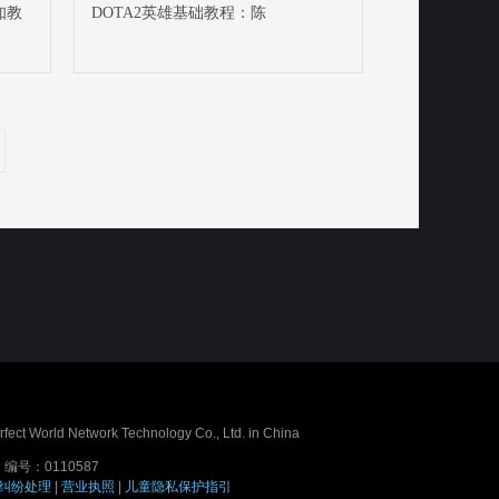
知教
DOTA2英雄基础教程：陈
erfect World Network Technology Co., Ltd. in China
号：0110587
纠纷处理
|
营业执照
|
儿童隐私保护指引