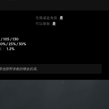
无视减益免疫:
是
可以驱散:
是
 / 105 / 130
20% / 25% / 30%
害：
1.2%
享他那野兽般的嗜血饥渴。