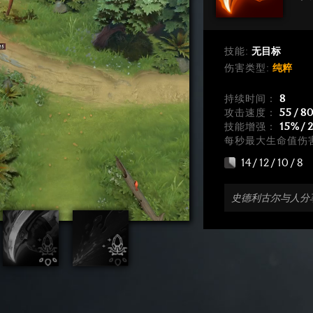
技能:
无目标
伤害类型:
纯粹
持续时间：
8
攻击速度：
55 / 80
技能增强：
15% / 
每秒最大生命值伤
14 / 12 / 10 / 8
史德利古尔与人分