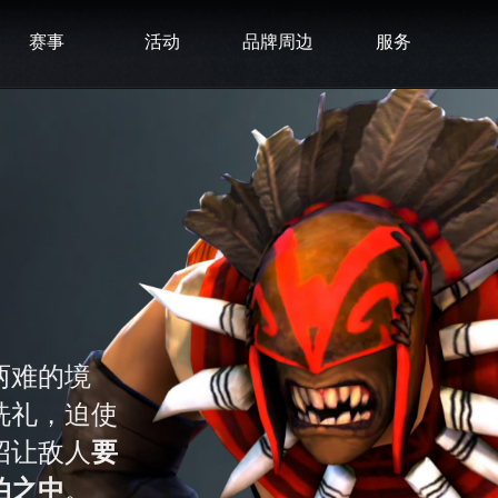
赛事
活动
品牌周边
服务
两难的境
洗礼，迫使
招让敌人
要
泊之中
。