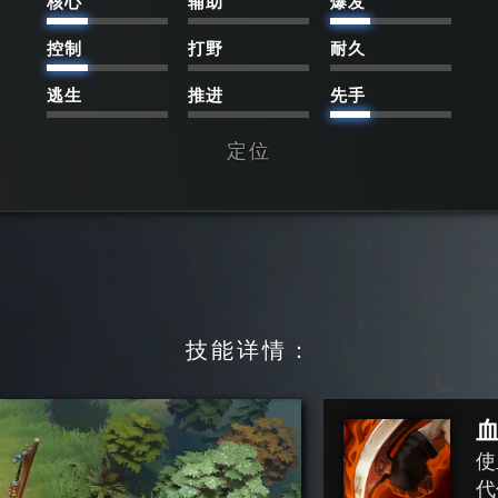
核心
辅助
爆发
控制
打野
耐久
逃生
推进
先手
定位
技能详情：
使
代