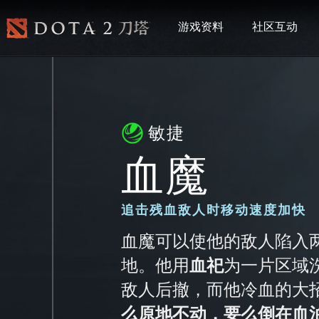
游戏资料
社区互动
敏捷
血魔
追击残血敌人时移动速度加快
血魔可以使他的敌人陷入
地。他用
血祀
为一片区域
敌人后撤，而他冷血的大
么原地不动，要么倒在血