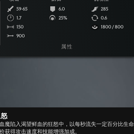
59-65
6.0
285
1.7
25%
0.6
150
1800 / 800
900
属性
血怒
血魔陷入渴望鲜血的狂怒中，以每秒流失一定百分比生
价获得攻击速度和技能增强加成。