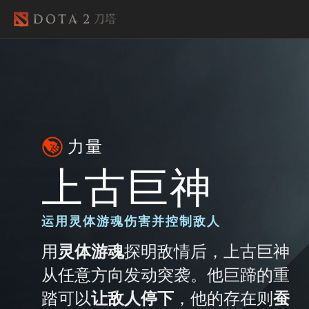
力量
上古巨神
运用灵体游魂伤害并控制敌人
用
灵体游魂
探明敌情后，上古巨神
从任意方向发动突袭。他巨蹄的重
踏可以
让敌人停下
，他的存在则
蚕