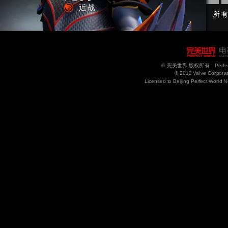
近战
所
© 完美世界 版权所有 Perfect Wor
© 2012 Valve Corporati
Licensed to Beijing Perfect World N