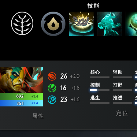
技能
核心
辅助
26
+3.0
控制
打野
16
+1.8
692
+3.4
23
逃生
推进
+1.6
+1.4
351
定位
属性