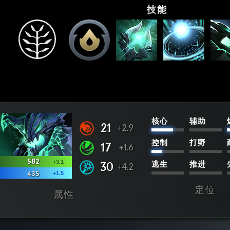
技能
核心
辅助
21
+2.9
控制
打野
17
+1.6
582
+3.1
30
逃生
推进
+4.2
+1.5
435
定位
属性