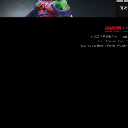
远程
所
© 完美世界 版权所有 Perfect Wor
© 2012 Valve Corporati
Licensed to Beijing Perfect World N