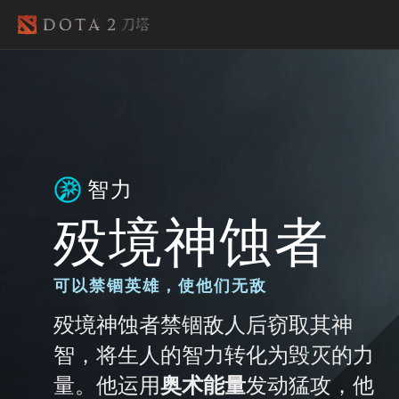
智力
殁境神蚀者
可以禁锢英雄，使他们无敌
殁境神蚀者禁锢敌人后窃取其神
智，将生人的智力转化为毁灭的力
量。他运用
奥术能量
发动猛攻，他