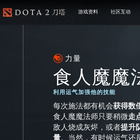
游戏资料
社区互动
力量
食人魔魔
利用运气加强他的技能
每次施法都有机会
获得数
食人魔魔法师只要稍微
走
敌人烧成灰烬，或者
提升
量
。当然，有时候运气还