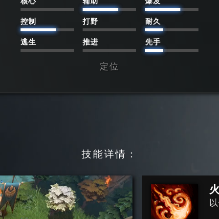
核心
辅助
爆发
控制
打野
耐久
逃生
推进
先手
定位
技能详情：
以