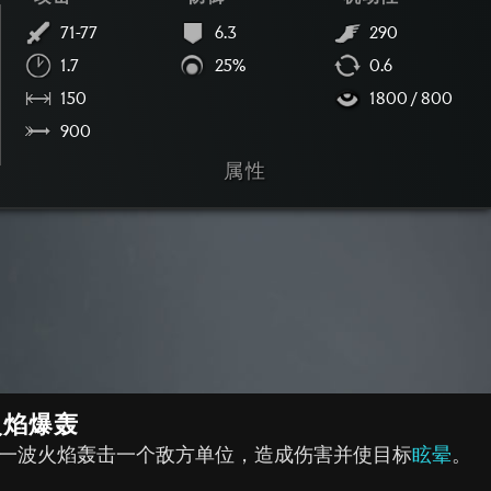
71-77
6.3
290
1.7
25%
0.6
150
1800 / 800
900
属性
火焰爆轰
一波火焰轰击一个敌方单位，造成伤害并使目标
眩晕
。