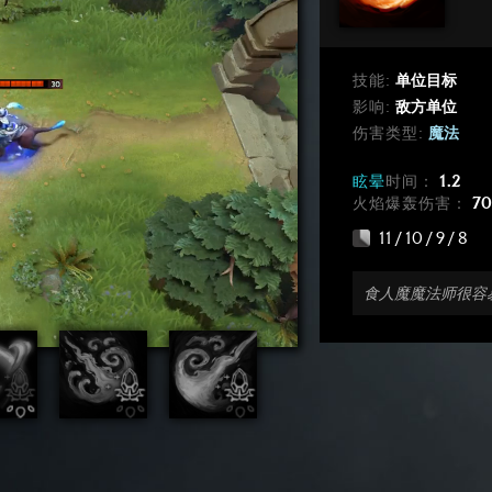
技能:
单位目标
影响:
敌方单位
伤害类型:
魔法
眩晕
时间：
1.2
火焰爆轰伤害：
70
11 / 10 / 9 / 8
食人魔魔法师很容