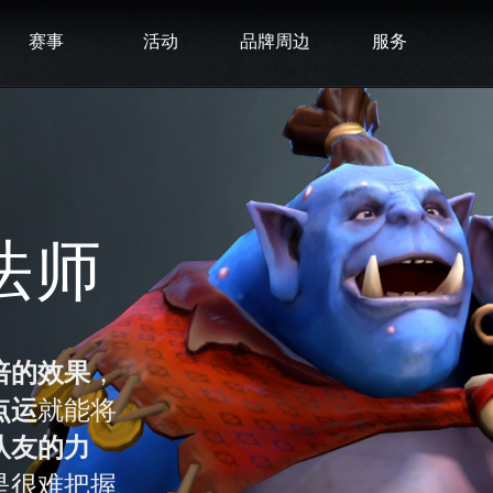
赛事
活动
品牌周边
服务
法师
倍的效果
，
点运
就能将
队友的力
是很难把握