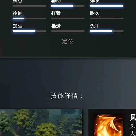
核心
辅助
爆发
控制
打野
耐久
逃生
推进
先手
定位
技能详情：
凤
人