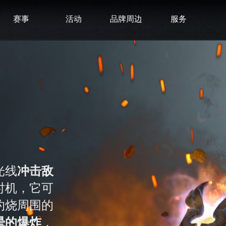
赛事
活动
品牌周边
服务
害
光线
冲击敌
时机，它可
灼烧周围的
晕的爆炸
，