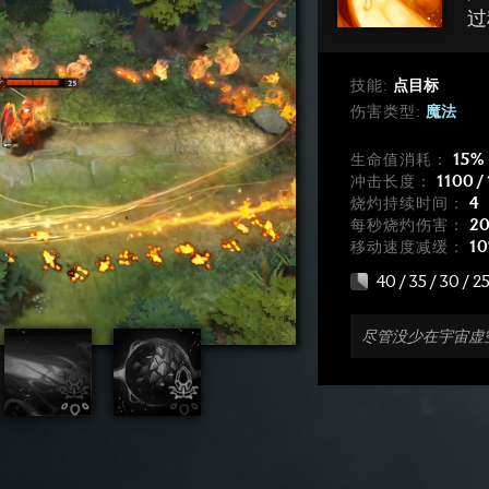
过
技能:
点目标
伤害类型:
魔法
生命值消耗：
15%
冲击长度：
1100 /
烧灼持续时间：
4
每秒烧灼伤害：
20
移动速度减缓：
10
40 / 35 / 30 / 2
尽管没少在宇宙虚