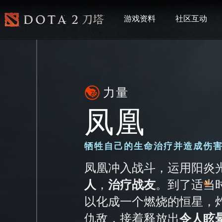
游戏资料
社区互动
力量
凤凰
牺牲自己的生命治疗并造成伤
凤凰冲入战斗，运用阳炎
人
，
治疗战友
。到了适当
以化成一个燃烧的恒星，
仇敌，接着释放出
令人眩