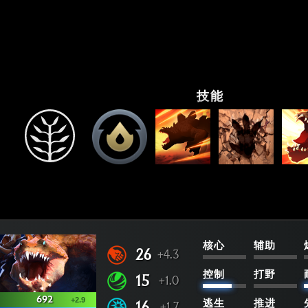
技能
核心
辅助
26
+4.3
控制
打野
15
+1.0
692
+2.9
16
逃生
推进
+1.7