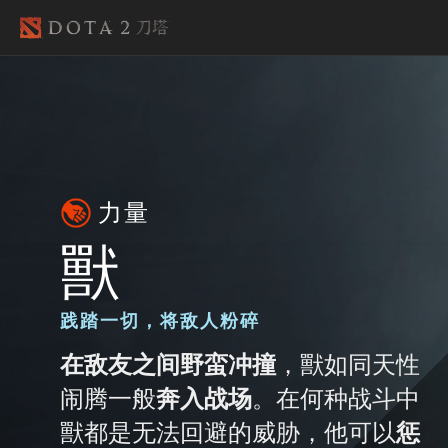
力量
獸
践踏一切，将敌人粉碎
在敌友之间野蛮冲撞
，獸如同天性
闹腾一般
奔入战场
。在何种战斗中
獸都是无法回避的威胁，他可以
惩