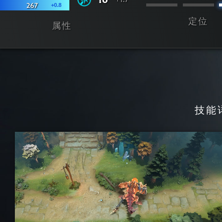
+0.8
267
定位
属性
技能