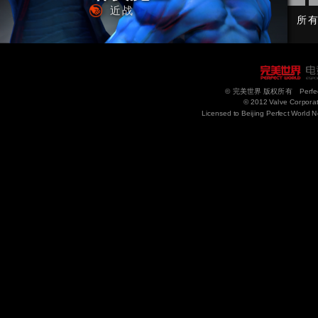
近战
所
© 完美世界 版权所有 Perfect Wor
© 2012 Valve Corporati
Licensed to Beijing Perfect World N