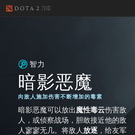
智力
暗影恶魔
向敌人施加伤害不断增加的毒素
暗影恶魔可以放出
魔性毒云
伤害敌
人，或侦察战场，胆敢接近他的敌
人寥寥无几。将敌人
放逐
，给友军