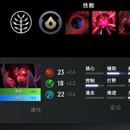
技能
核心
辅助
23
+2.6
控制
打野
18
+2.2
626
+2.5
22
逃生
推进
+3.6
+1.1
339
定位
属性