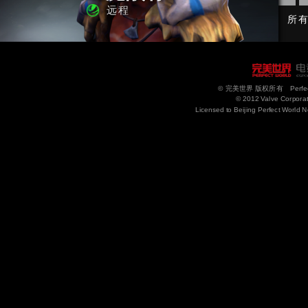
远程
所
© 完美世界 版权所有 Perfect Wor
© 2012 Valve Corporati
Licensed to Beijing Perfect World N