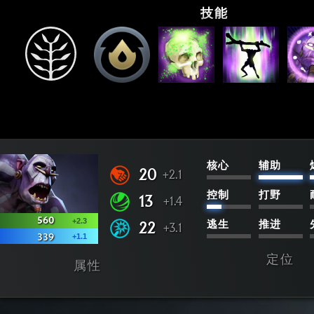
技能
核心
辅助
20
+2.1
控制
打野
13
+1.4
560
+2.3
22
逃生
推进
+3.1
+1.1
339
定位
属性