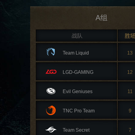
A组
Team Liquid
13
LGD-GAMING
12
Evil Geniuses
11
TNC Pro Team
9
Team Secret
7