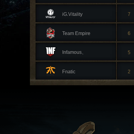
iG.Vitality
7
Team Empire
6
Infamous、
5
Fnatic
2