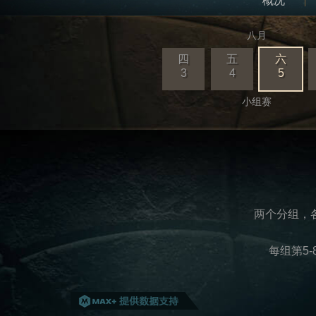
概况
八月
四
五
六
3
4
5
小组赛
两个分组，
每组第5