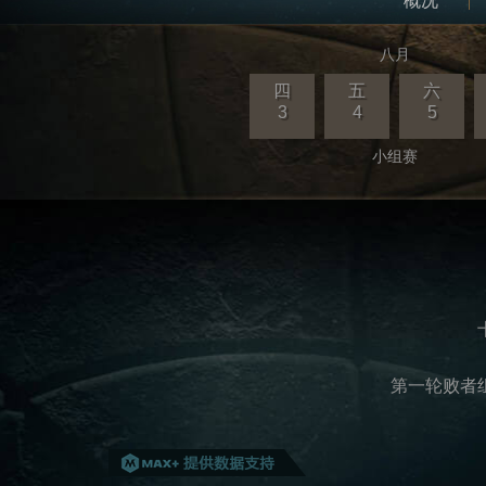
概况
八月
四
五
六
3
4
5
小组赛
第一轮败者