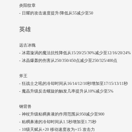
炎阳纹章
- 日耀的攻击速度提升/降低从55减少至50
英雄
远古冰魄
- 冰霜漩涡的魔法抗性降低从15/20/25/30%减少至12/16/20/24%
- 冰晶爆轰的伤害从250/350/450点减少至250/325/400点
斧王
- 狂战士之吼的冷却时间从16/14/12/10秒增加至17/15/13/11秒
- 魔晶升级反击螺旋的触发几率提升从10%减少至5%
钢背兽
- 神杖升级粘稠鼻液的作用范围从950减少至900
- 粘稠鼻液的冷却时间从1.5秒增加至1.75秒
- 10级天赋从+20 移动速度改为+15 攻击力