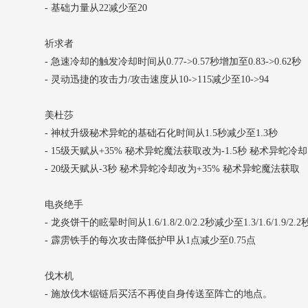
- 基础力量从22减少至20
祈求者
- 急速冷却的触发冷却时间从0.77->0.57秒增加至0.83->0.62秒
- 灵动迅捷的攻击力/攻击速度从10->115减少至10->94
美杜莎
- 神杖升级秘术异蛇的基础石化时间从1.5秒减少至1.3秒
- 15级天赋从+35% 秘术异蛇魔法获取改为-1.5秒 秘术异蛇冷却
- 20级天赋从-3秒 秘术异蛇冷却改为+35% 秘术异蛇魔法获取
电炎绝手
- 龙炎饼干的眩晕时间从1.6/1.8/2.0/2.2秒减少至1.3/1.6/1.9/2.2
- 霹雳铁手的每次攻击降低护甲从1点减少至0.75点
伐木机
- 施放伐木锯链后买活不再使自身传送至阵亡的地点。