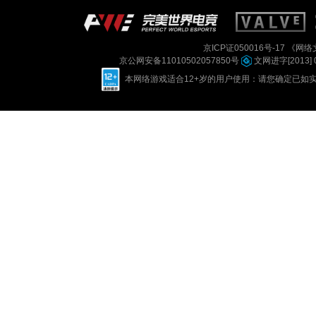
京ICP证050016号-17
《网络文
京公网安备11010502057850号
文网进字[2013] 
本网络游戏适合12+岁的用户使用：请您确定已如实进行实