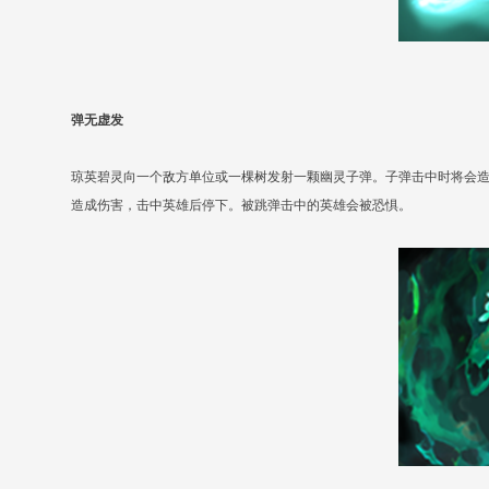
弹无虚发
琼英碧灵向一个敌方单位或一棵树发射一颗幽灵子弹。子弹击中时将会
造成伤害，击中英雄后停下。被跳弹击中的英雄会被恐惧。