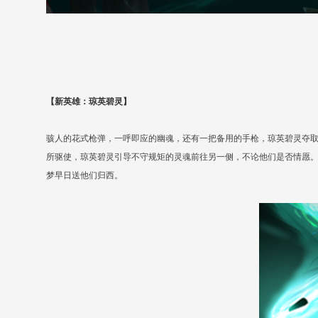
【新英雄：琼英碧灵】
骇人的花式枪弹，一呼即应的幽魂，还有一把备用的手枪，琼英碧灵夺
所驱使，琼英碧灵引导不守规矩的灵魂前往另一侧，不论他们是否情愿
梦早日送他们归西。