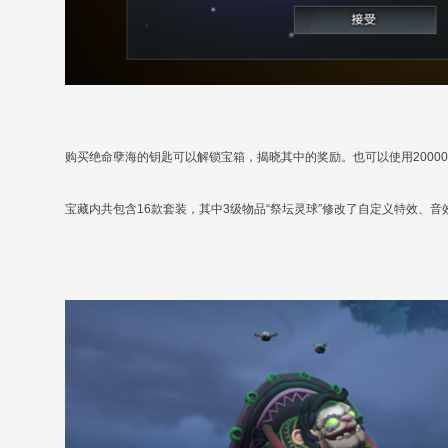
购买绝命孽海的钥匙可以解锁宝箱，揭晓其中的奖励。也可以使用2000
宝藏内共包含16款套装，其中3级物品“祭坛灵球”修改了自定义特效、音