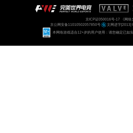
京ICP证050016号-17
《网络文
京公网安备11010502057850号
文网进字[2013] 
本网络游戏适合12+岁的用户使用：请您确定已如实进行实