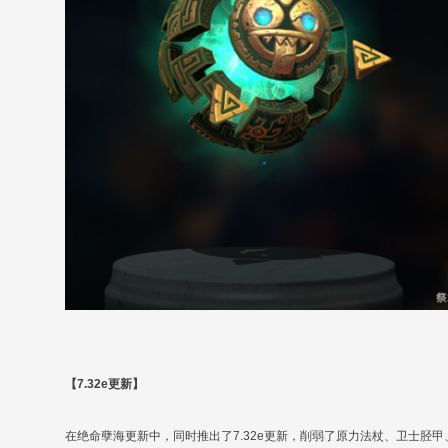
【7.32e更新】
在绝命孽海更新中，同时推出了7.32e更新，削弱了原力法杖、卫士胫