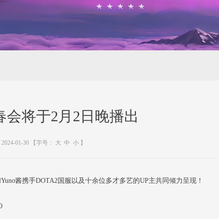
春会将于2月2日晚播出
2024-01-30
【字号：
大
中
小
】
Yuno酱携手DOTA2国服以及十余位多才多艺的UP主共同倾力呈现！
0