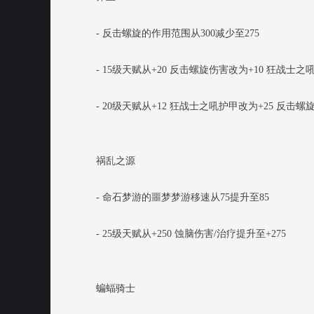
- 反击螺旋的作用范围从300减少至275
- 15级天赋从+20 反击螺旋伤害改为+10 狂战士之
- 20级天赋从+12 狂战士之吼护甲改为+25 反击螺
祸乱之源
- 命石梦游的噩梦梦游移速从75提升至85
- 25级天赋从+250 蚀脑伤害/治疗提升至+275
蝙蝠骑士