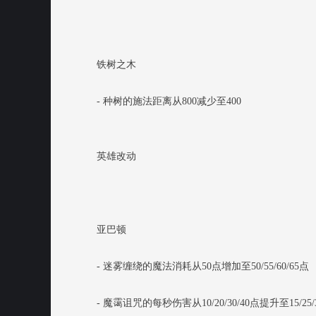
铁树之木
- 种树的施法距离从800减少至400
英雄改动
亚巴顿
- 迷雾缠绕的魔法消耗从50点增加至50/55/60/65点
- 魔霭诅咒的每秒伤害从10/20/30/40点提升至15/25/3