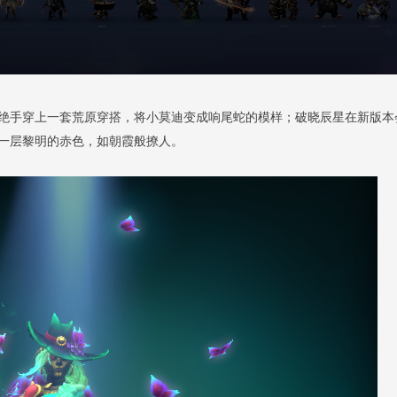
绝手穿上一套荒原穿搭，将小莫迪变成响尾蛇的模样；破晓辰星在新版本
一层黎明的赤色，如朝霞般撩人。