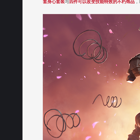
套身心套装
与
四件可以改变技能特效的不朽饰品
，