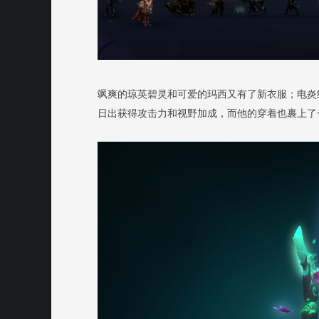
飒爽的琼英碧灵和可爱的玛西又有了新衣服；电炎
日出获得攻击力和视野加成，而他的穿着也裹上了