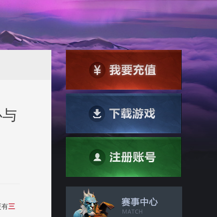
心与
更有
三