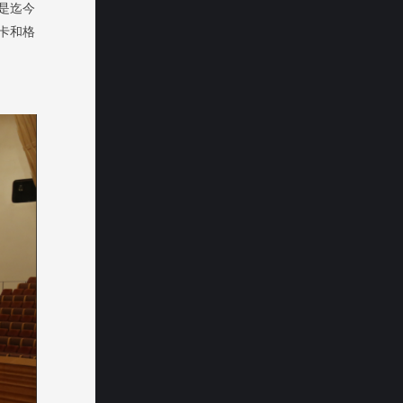
是迄今
卡和格