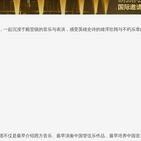
，一起沉浸于殿堂级的音乐与表演，感受英雄史诗的雄浑壮阔与不朽乐章
团不仅是最早介绍西方音乐、最早演奏中国管弦乐作品、最早培养中国音