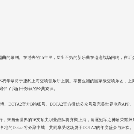
了主题曲的录制。在过去的15年里，层出不穷的新乐曲在遗迹战场回响，在听
会——不朽华章将于捷豹上海交响音乐厅上演。享誉亚洲的国家级交响乐团，上
陪伴了我们十数载的经典旋律。
、DOTA2官方B站账号、DOTA2官方微信公众号及完美世界电竞APP。
上海举行，来自全世界的16支顶尖职业战队将齐聚上海，角逐冠军之神盾荣耀归
地的Dotaer将齐聚申城，共同享受这场属于DOTA2的年度盛会与狂欢。