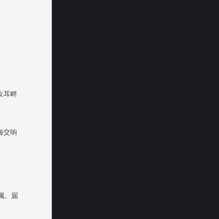
众耳畔
海交响
属。届