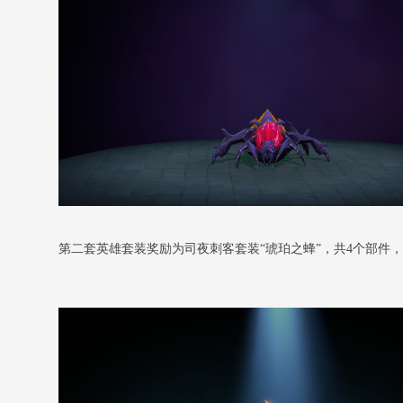
第二套英雄套装奖励为司夜刺客套装“琥珀之蜂”，共4个部件，玩