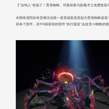
【“虫鸣人”有福了！育母蜘蛛、司夜刺客与剧毒术士免费套装
本期奇货郎的奇货廊活动第一套英雄套装奖励为育母蜘蛛套装“金
得各个部件，其中8级获得的部件“疾行瘟疫”会改变小蜘蛛的