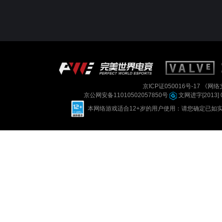
京ICP证050016号-17
《网络文
京公网安备11010502057850号
文网进字[2013] 
本网络游戏适合12+岁的用户使用：请您确定已如实进行实