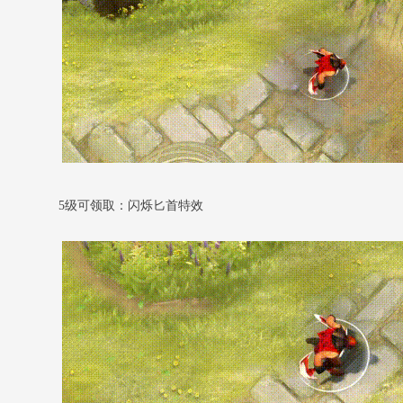
5级可领取：闪烁匕首特效