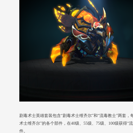
剧毒术士英雄套装包含“剧毒术士维齐尔”和“流毒教士”两套，每
术士维齐尔”的各个部件，在40级、55级、75级、100级获
件。