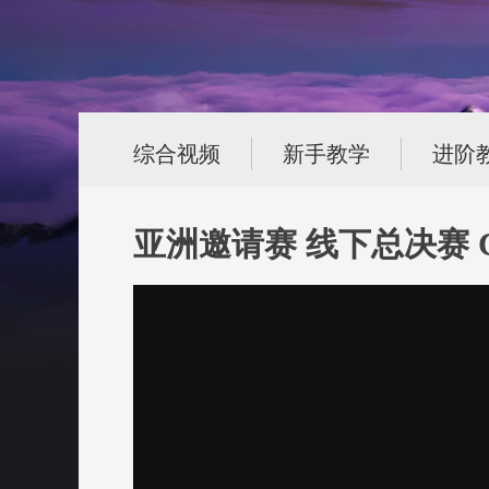
综合视频
新手教学
进阶
亚洲邀请赛 线下总决赛 C9 