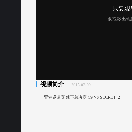
视频简介
2015-02-09
亚洲邀请赛 线下总决赛 C9 VS SECRET_2