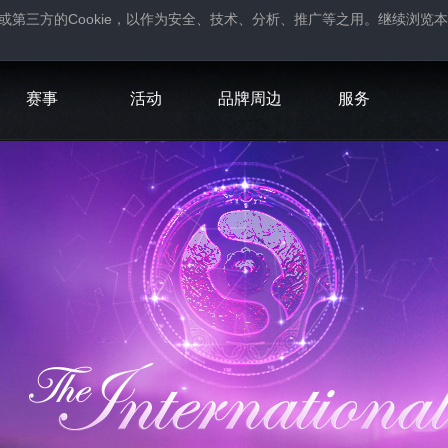
Cookie
或第三方的
，以作为安全、技术、分析、推广等之用。继续浏览本
。
赛事
活动
品牌周边
服务