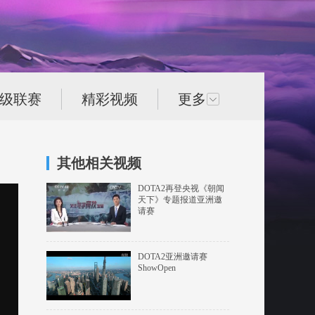
次级联赛
精彩视频
更多
其他相关视频
DOTA2再登央视《朝闻
天下》专题报道亚洲邀
请赛
DOTA2亚洲邀请赛
ShowOpen