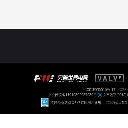
京ICP证050016号-17
《网络文
京公网安备11010502057850号
文网进字[2013] 
本网络游戏适合12+岁的用户使用：请您确定已如实进行实