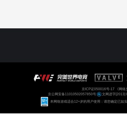
京ICP证050016号-17
《网络文
京公网安备11010502057850号
文网进字[2013] 
本网络游戏适合12+岁的用户使用：请您确定已如实进行实