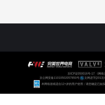
京ICP证050016号-17
《网络文
京公网安备11010502057850号
文网进字[2013] 
本网络游戏适合12+岁的用户使用：请您确定已如实进行实