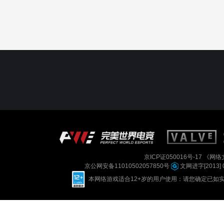
京ICP证050016号-17
《网络文
京公网安备11010502057850号
文网进字[2013] 
本网络游戏适合12+岁的用户使用：请您确定已如实进行实