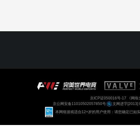
京ICP证050016号-17
《网络文
京公网安备11010502057850号
文网进字[2013] 
本网络游戏适合12+岁的用户使用：请您确定已如实进行实