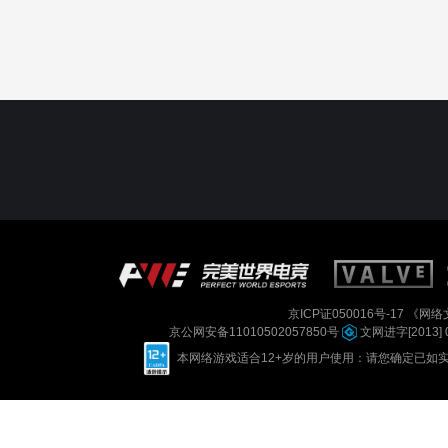
京ICP证050016号-17
《网络文
京公网安备11010502057850号
文网进字[2013] 
本网络游戏适合12+岁的用户使用：请您确定已如实进行实