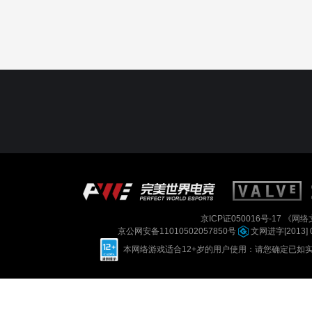
京ICP证050016号-17
《网络文
京公网安备11010502057850号
文网进字[2013] 
本网络游戏适合12+岁的用户使用：请您确定已如实进行实