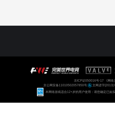
京ICP证050016号-17
《网络文
京公网安备11010502057850号
文网进字[2013] 
本网络游戏适合12+岁的用户使用：请您确定已如实进行实