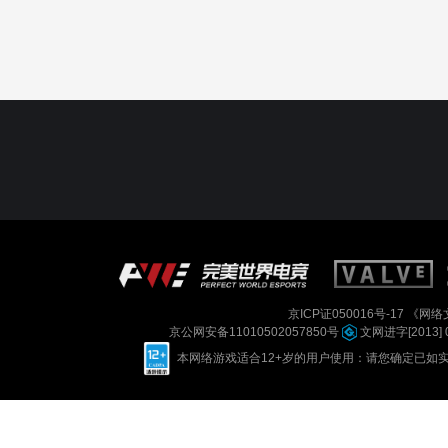
京ICP证050016号-17
《网络文
京公网安备11010502057850号
文网进字[2013] 
本网络游戏适合12+岁的用户使用：请您确定已如实进行实