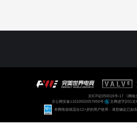
京ICP证050016号-17
《网络文
京公网安备11010502057850号
文网进字[2013] 
本网络游戏适合12+岁的用户使用：请您确定已如实进行实