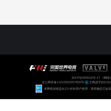
京ICP证050016号-17
《网络文
京公网安备11010502057850号
文网进字[2013] 
本网络游戏适合12+岁的用户使用：请您确定已如实进行实