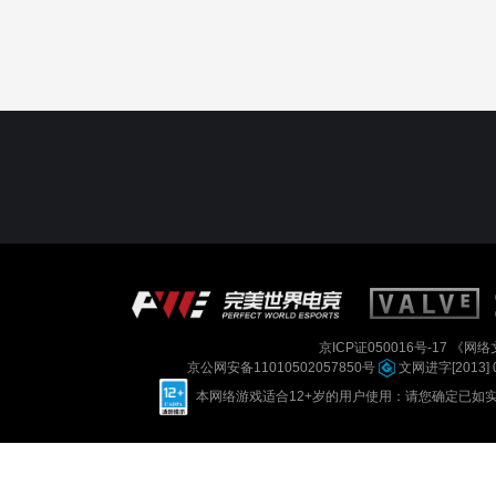
京ICP证050016号-17
《网络文
京公网安备11010502057850号
文网进字[2013] 
本网络游戏适合12+岁的用户使用：请您确定已如实进行实