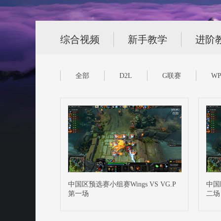
综合视频
新手教学
进阶
全部
D2L
G联赛
WP
中国区预选赛小组赛Wings VS VG.P
中国
第一场
二场