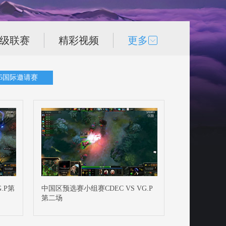
次级联赛
精彩视频
更多
15国际邀请赛
.P第
中国区预选赛小组赛CDEC VS VG.P
第二场