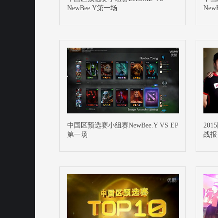
NewBee.Y第一场
New
中国区预选赛小组赛NewBee.Y VS EP
20
第一场
战报