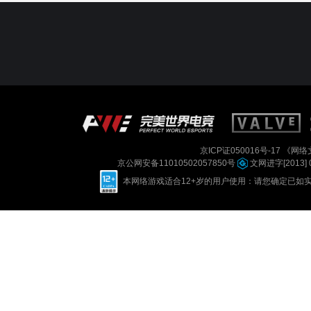
京ICP证050016号-17
《网络文
京公网安备11010502057850号
文网进字[2013] 
本网络游戏适合12+岁的用户使用：请您确定已如实进行实