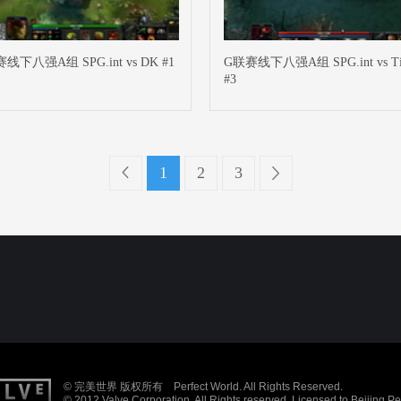
线下八强A组 SPG.int vs DK #1
G联赛线下八强A组 SPG.int vs Ti
#3
1
2
3
© 完美世界 版权所有 Perfect World. All Rights Reserved.
© 2012 Valve Corporation. All Rights reserved. Licensed to Beijing P