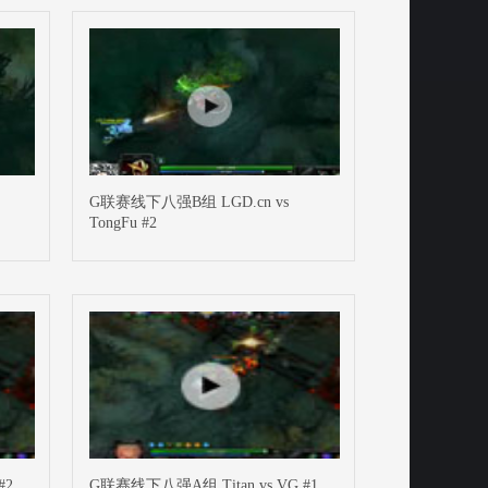
G联赛线下八强B组 LGD.cn vs
TongFu #2
#2
G联赛线下八强A组 Titan vs VG #1