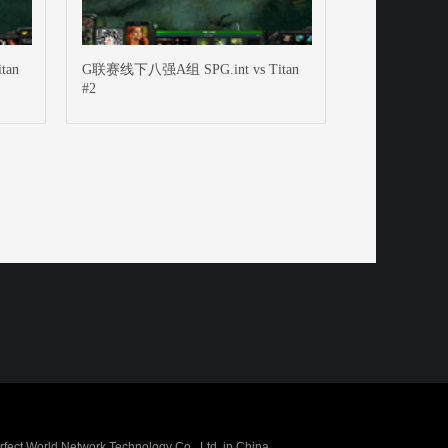
tan
G联赛线下八强A组 SPG.int vs Titan
#2
erfect World Network Technology Co., Ltd. in China