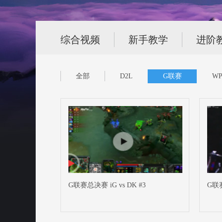
综合视频
新手教学
进阶
全部
D2L
G联赛
WP
G联赛总决赛 iG vs DK #3
G联赛