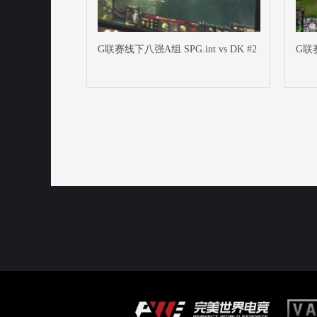
G联赛线下八强A组 SPG.int vs DK #2
G联赛