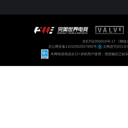
京ICP证050016号-17
《网络文
京公网安备11010502057850号
文网进字[2013] 
本网络游戏适合12+岁的用户使用：请您确定已如实进行实