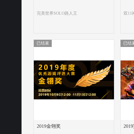
完美世界SOLO路人王
双1
已结束
已结
2019金翎奖
20