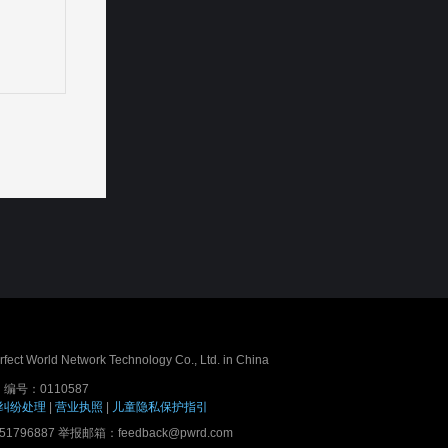
erfect World Network Technology Co., Ltd. in China
号：0110587
纠纷处理
|
营业执照
|
儿童隐私保护指引
7 举报邮箱：feedback@pwrd.com