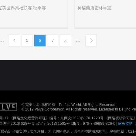
9完美世界高校联赛 秋季赛
神秘商店密林寻宝
4
5
6
7
8
© 完美世界 版权所有 Perfect World. All Rights Reserved.
© 2012 Valve Corporation. All Rights reserved. Licensed to Beijing P
号-17
《网络文化经营许可证》编号：京网文[2020]6170-1220号
《网络视听许可证》编
进字[2013] 028号
新出审字[2013] 1505号 ISBN：978-7-89989-826-0 |
家长监护
|
确定已如实进行实名注册。为了您的健康，请合理控制游戏时间。举报电话：021-5179688