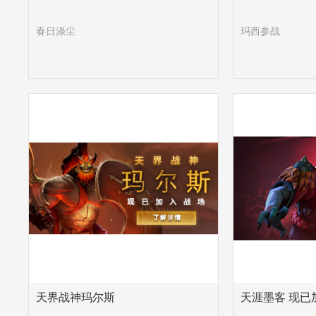
春日涤尘
玛西参战
天界战神玛尔斯
天涯墨客 现已