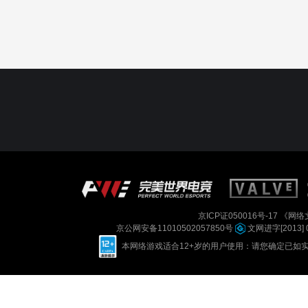
京ICP证050016号-17
《网络文
京公网安备11010502057850号
文网进字[2013] 
本网络游戏适合12+岁的用户使用：请您确定已如实进行实