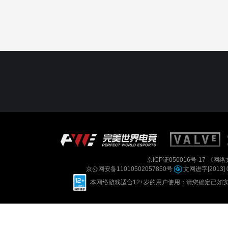
京ICP证050016号-17
《网络文
京公网安备11010502057850号
文网进字[2013] 
本网络游戏适合12+岁的用户使用：请您确定已如实进行实