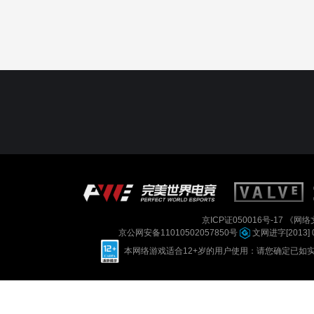
京ICP证050016号-17
《网络文
京公网安备11010502057850号
文网进字[2013] 
本网络游戏适合12+岁的用户使用：请您确定已如实进行实