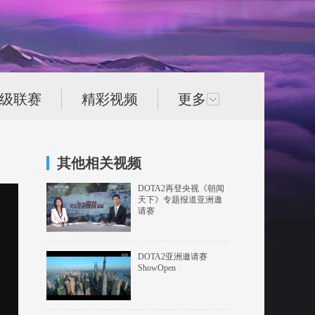
次级联赛
精彩视频
更多
其他相关视频
DOTA2再登央视《朝闻
天下》专题报道亚洲邀
请赛
DOTA2亚洲邀请赛
ShowOpen