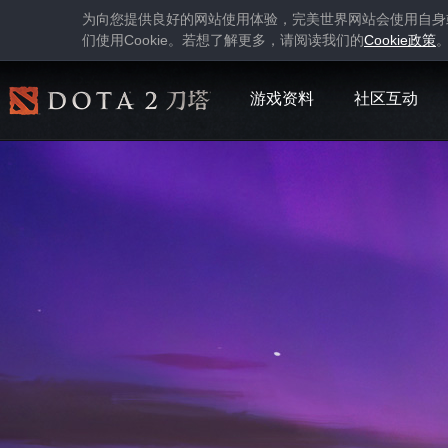
为向您提供良好的网站使用体验，完美世界网站会使用自身
Cookie
Cookie
们使用
。若想了解更多，请阅读我们的
政策
游戏资料
社区互动